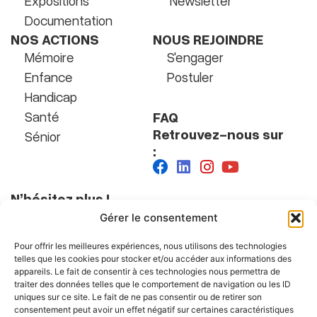
Expositions
Newsletter
Documentation
NOS ACTIONS
NOUS REJOINDRE
Mémoire
S'engager
Enfance
Postuler
Handicap
Santé
FAQ
Retrouvez-nous sur
Sénior
:
N’hésitez plus !
Gérer le consentement
Faire un don
Pour offrir les meilleures expériences, nous utilisons des technologies
telles que les cookies pour stocker et/ou accéder aux informations des
appareils. Le fait de consentir à ces technologies nous permettra de
Nous contacter
traiter des données telles que le comportement de navigation ou les ID
OSE – Œuvre de Secours aux Enfants
uniques sur ce site. Le fait de ne pas consentir ou de retirer son
consentement peut avoir un effet négatif sur certaines caractéristiques
117 rue du Faubourg du Temple, 75010 Paris