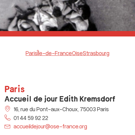
Paris
Île-de-France
Oise
Strasbourg
Paris
Accueil de jour Edith Kremsdorf
16, rue du Pont-aux-Choux, 75003 Paris
01 44 59 92 22
accueildejour@ose-france.org