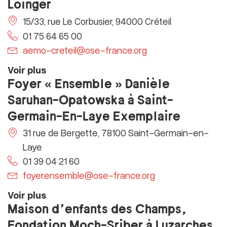
Loinger
15/33, rue Le Corbusier, 94000 Créteil
01 75 64 65 00
aemo-creteil@ose-france.org
Voir plus
Foyer « Ensemble » Danièle
Saruhan-Opatowska à Saint-
Germain-En-Laye Exemplaire
31 rue de Bergette, 78100 Saint-Germain-en-
Laye
01 39 04 21 60
foyer.ensemble@ose-france.org
Voir plus
Maison d’enfants des Champs,
Fondation Moch-Sriber à Luzarches