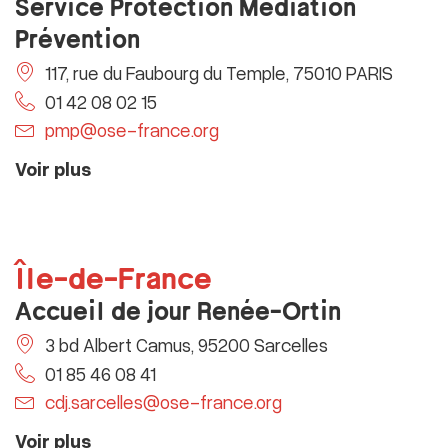
Service Protection Médiation
Prévention
117, rue du Faubourg du Temple, 75010 PARIS
01 42 08 02 15
pmp@ose-france.org
Voir plus
Île-de-France
Accueil de jour Renée-Ortin
3 bd Albert Camus, 95200 Sarcelles
01 85 46 08 41
cdj.sarcelles@ose-france.org
Voir plus